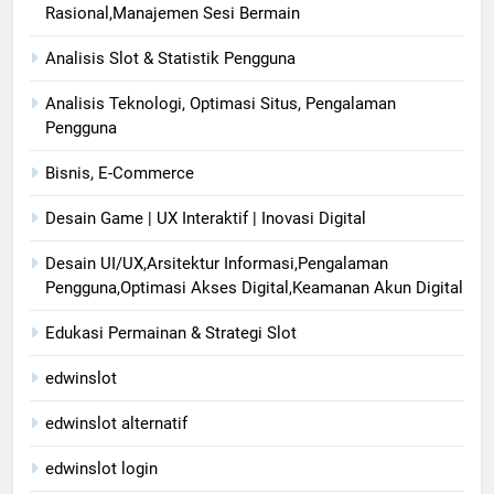
Rasional,Manajemen Sesi Bermain
Analisis Slot & Statistik Pengguna
Analisis Teknologi, Optimasi Situs, Pengalaman
Pengguna
Bisnis, E-Commerce
Desain Game | UX Interaktif | Inovasi Digital
Desain UI/UX,Arsitektur Informasi,Pengalaman
Pengguna,Optimasi Akses Digital,Keamanan Akun Digital
Edukasi Permainan & Strategi Slot
edwinslot
edwinslot alternatif
edwinslot login