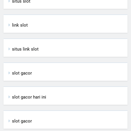
situs slot
link slot
situs link slot
slot gacor
slot gacor hari ini
slot gacor