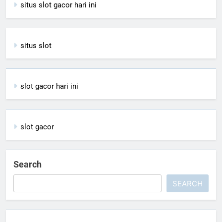
situs slot gacor hari ini
situs slot
slot gacor hari ini
slot gacor
Search
SEARCH