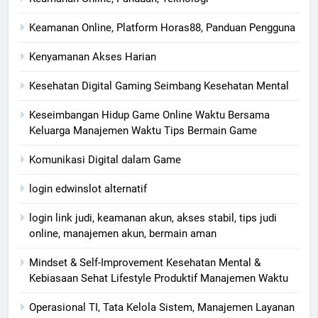
Keamanan Online, Platform Horas88, Panduan Pengguna
Kenyamanan Akses Harian
Kesehatan Digital Gaming Seimbang Kesehatan Mental
Keseimbangan Hidup Game Online Waktu Bersama
Keluarga Manajemen Waktu Tips Bermain Game
Komunikasi Digital dalam Game
login edwinslot alternatif
login link judi, keamanan akun, akses stabil, tips judi
online, manajemen akun, bermain aman
Mindset & Self-Improvement Kesehatan Mental &
Kebiasaan Sehat Lifestyle Produktif Manajemen Waktu
Operasional TI, Tata Kelola Sistem, Manajemen Layanan