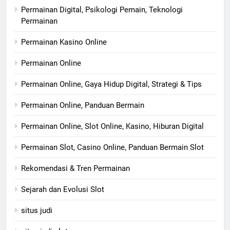
Permainan Digital, Psikologi Pemain, Teknologi
Permainan
Permainan Kasino Online
Permainan Online
Permainan Online, Gaya Hidup Digital, Strategi & Tips
Permainan Online, Panduan Bermain
Permainan Online, Slot Online, Kasino, Hiburan Digital
Permainan Slot, Casino Online, Panduan Bermain Slot
Rekomendasi & Tren Permainan
Sejarah dan Evolusi Slot
situs judi