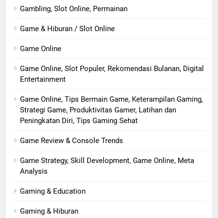
Gambling, Slot Online, Permainan
Game & Hiburan / Slot Online
Game Online
Game Online, Slot Populer, Rekomendasi Bulanan, Digital
Entertainment
Game Online, Tips Bermain Game, Keterampilan Gaming,
Strategi Game, Produktivitas Gamer, Latihan dan
Peningkatan Diri, Tips Gaming Sehat
Game Review & Console Trends
Game Strategy, Skill Development, Game Online, Meta
Analysis
Gaming & Education
Gaming & Hiburan