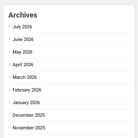
Archives
July 2026
June 2026
May 2026
April 2026
March 2026
February 2026
January 2026
December 2025
November 2025