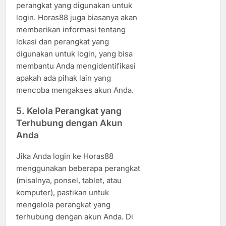
perangkat yang digunakan untuk
login. Horas88 juga biasanya akan
memberikan informasi tentang
lokasi dan perangkat yang
digunakan untuk login, yang bisa
membantu Anda mengidentifikasi
apakah ada pihak lain yang
mencoba mengakses akun Anda.
5. Kelola Perangkat yang
Terhubung dengan Akun
Anda
Jika Anda login ke Horas88
menggunakan beberapa perangkat
(misalnya, ponsel, tablet, atau
komputer), pastikan untuk
mengelola perangkat yang
terhubung dengan akun Anda. Di