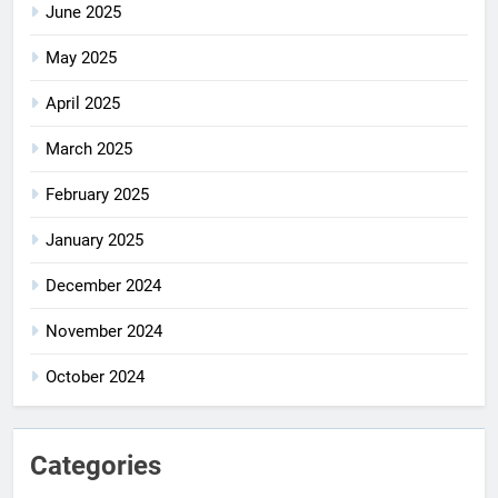
June 2025
May 2025
April 2025
March 2025
February 2025
January 2025
December 2024
November 2024
October 2024
Categories