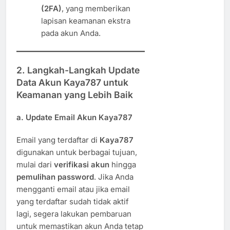
(2FA)
, yang memberikan
lapisan keamanan ekstra
pada akun Anda.
2. Langkah-Langkah Update
Data Akun Kaya787 untuk
Keamanan yang Lebih Baik
a.
Update Email Akun Kaya787
Email yang terdaftar di
Kaya787
digunakan untuk berbagai tujuan,
mulai dari
verifikasi akun
hingga
pemulihan password
. Jika Anda
mengganti email atau jika email
yang terdaftar sudah tidak aktif
lagi, segera lakukan pembaruan
untuk memastikan akun Anda tetap