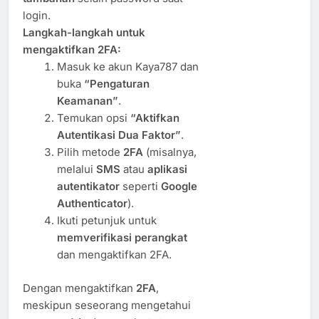
login.
Langkah-langkah untuk
mengaktifkan 2FA:
Masuk ke akun Kaya787 dan
buka
“Pengaturan
Keamanan”
.
Temukan opsi
“Aktifkan
Autentikasi Dua Faktor”
.
Pilih metode
2FA
(misalnya,
melalui
SMS
atau
aplikasi
autentikator
seperti
Google
Authenticator
).
Ikuti petunjuk untuk
memverifikasi perangkat
dan mengaktifkan 2FA.
Dengan mengaktifkan
2FA
,
meskipun seseorang mengetahui