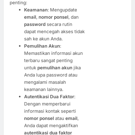
penting:
Keamanan
: Mengupdate
email
,
nomor ponsel
, dan
password
secara rutin
dapat mencegah akses tidak
sah ke akun Anda.
Pemulihan Akun
:
Memastikan informasi akun
terbaru sangat penting
untuk
pemulihan akun
jika
Anda lupa password atau
mengalami masalah
keamanan lainnya.
Autentikasi Dua Faktor
:
Dengan memperbarui
informasi kontak seperti
nomor ponsel
atau
email
,
Anda dapat mengaktifkan
autentikasi dua faktor