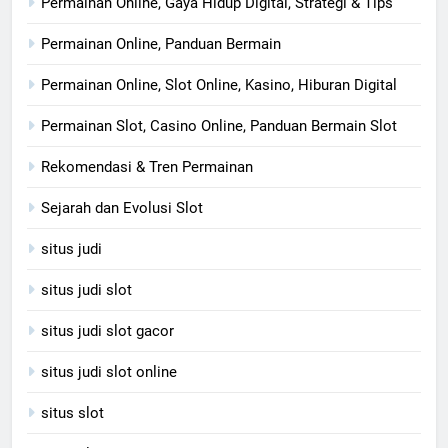
Permainan Online, Gaya Hidup Digital, Strategi & Tips
Permainan Online, Panduan Bermain
Permainan Online, Slot Online, Kasino, Hiburan Digital
Permainan Slot, Casino Online, Panduan Bermain Slot
Rekomendasi & Tren Permainan
Sejarah dan Evolusi Slot
situs judi
situs judi slot
situs judi slot gacor
situs judi slot online
situs slot