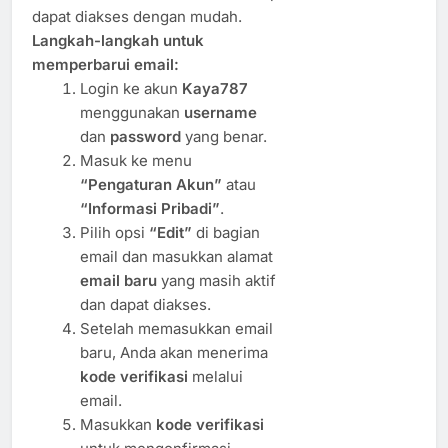
dapat diakses dengan mudah.
Langkah-langkah untuk
memperbarui email:
Login ke akun
Kaya787
menggunakan
username
dan
password
yang benar.
Masuk ke menu
“Pengaturan Akun”
atau
“Informasi Pribadi”
.
Pilih opsi
“Edit”
di bagian
email dan masukkan alamat
email baru
yang masih aktif
dan dapat diakses.
Setelah memasukkan email
baru, Anda akan menerima
kode verifikasi
melalui
email.
Masukkan
kode verifikasi