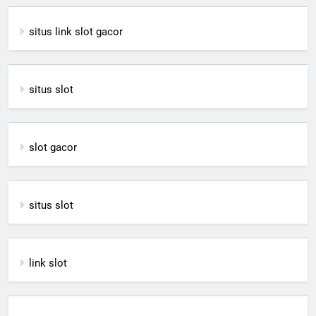
situs link slot gacor
situs slot
slot gacor
situs slot
link slot