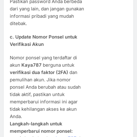
Pastikan password Anda berbeda
dari yang lain, dan jangan gunakan
informasi pribadi yang mudah
ditebak.
c.
Update Nomor Ponsel untuk
Verifikasi Akun
Nomor ponsel yang terdaftar di
akun
Kaya787
berguna untuk
verifikasi dua faktor (2FA)
dan
pemulihan akun. Jika nomor
ponsel Anda berubah atau sudah
tidak aktif, pastikan untuk
memperbarui informasi ini agar
tidak kehilangan akses ke akun
Anda.
Langkah-langkah untuk
memperbarui nomor ponsel: