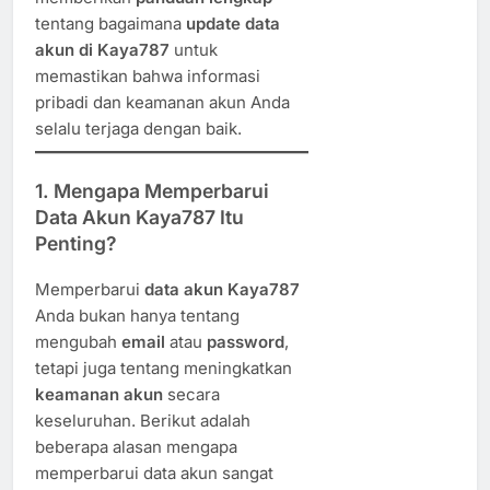
tentang bagaimana
update data
akun di Kaya787
untuk
memastikan bahwa informasi
pribadi dan keamanan akun Anda
selalu terjaga dengan baik.
1. Mengapa Memperbarui
Data Akun Kaya787 Itu
Penting?
Memperbarui
data akun Kaya787
Anda bukan hanya tentang
mengubah
email
atau
password
,
tetapi juga tentang meningkatkan
keamanan akun
secara
keseluruhan. Berikut adalah
beberapa alasan mengapa
memperbarui data akun sangat