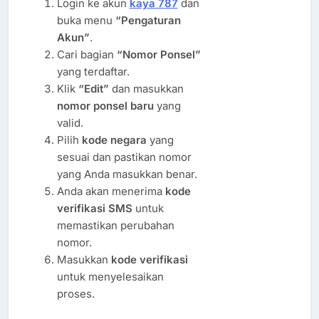
Login ke akun
kaya 787
dan
buka menu
“Pengaturan
Akun”
.
Cari bagian
“Nomor Ponsel”
yang terdaftar.
Klik
“Edit”
dan masukkan
nomor ponsel baru
yang
valid.
Pilih
kode negara
yang
sesuai dan pastikan nomor
yang Anda masukkan benar.
Anda akan menerima
kode
verifikasi SMS
untuk
memastikan perubahan
nomor.
Masukkan
kode verifikasi
untuk menyelesaikan
proses.