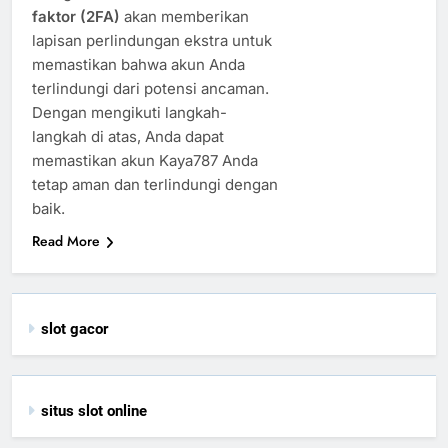
faktor (2FA)
akan memberikan
lapisan perlindungan ekstra untuk
memastikan bahwa akun Anda
terlindungi dari potensi ancaman.
Dengan mengikuti langkah-
langkah di atas, Anda dapat
memastikan akun Kaya787 Anda
tetap aman dan terlindungi dengan
baik.
Read More
slot gacor
situs slot online