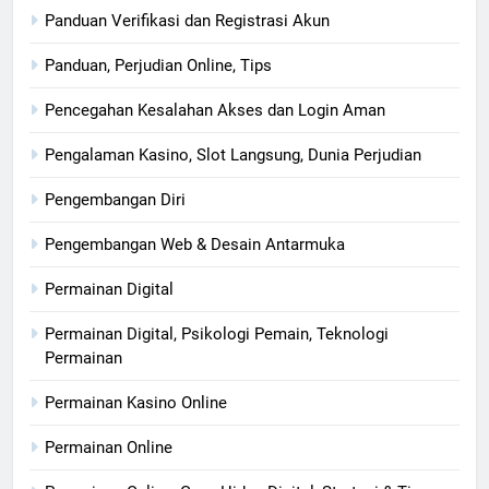
Panduan Verifikasi dan Registrasi Akun
Panduan, Perjudian Online, Tips
Pencegahan Kesalahan Akses dan Login Aman
Pengalaman Kasino, Slot Langsung, Dunia Perjudian
Pengembangan Diri
Pengembangan Web & Desain Antarmuka
Permainan Digital
Permainan Digital, Psikologi Pemain, Teknologi
Permainan
Permainan Kasino Online
Permainan Online