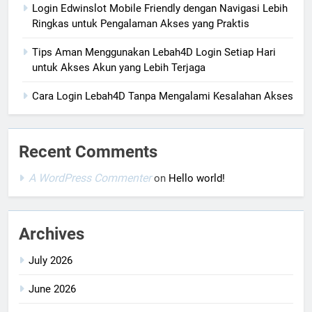
Login Edwinslot Mobile Friendly dengan Navigasi Lebih
Ringkas untuk Pengalaman Akses yang Praktis
Tips Aman Menggunakan Lebah4D Login Setiap Hari
untuk Akses Akun yang Lebih Terjaga
Cara Login Lebah4D Tanpa Mengalami Kesalahan Akses
Recent Comments
A WordPress Commenter
on
Hello world!
Archives
July 2026
June 2026