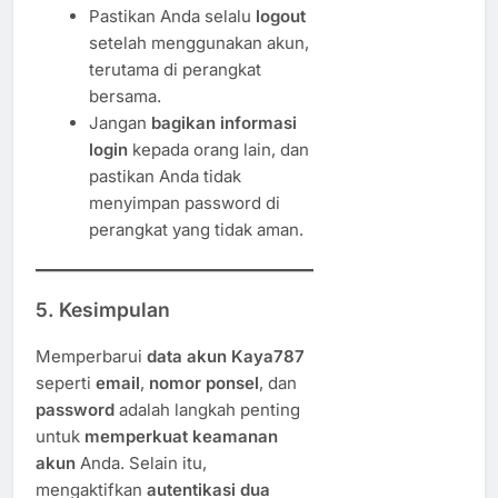
Pastikan Anda selalu
logout
setelah menggunakan akun,
terutama di perangkat
bersama.
Jangan
bagikan informasi
login
kepada orang lain, dan
pastikan Anda tidak
menyimpan password di
perangkat yang tidak aman.
5. Kesimpulan
Memperbarui
data akun Kaya787
seperti
email
,
nomor ponsel
, dan
password
adalah langkah penting
untuk
memperkuat keamanan
akun
Anda. Selain itu,
mengaktifkan
autentikasi dua