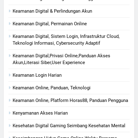
Keamanan Digital & Perlindungan Akun
Keamanan Digital, Permainan Online
Keamanan Digital, Sistem Login, Infrastruktur Cloud,
Teknologi Informasi, Cybersecurity Adaptif
Keamanan Digital,Privasi Online,Panduan Akses
Akun,Literasi Siber,User Experience
Keamanan Login Harian
Keamanan Online, Panduan, Teknologi
Keamanan Online, Platform Horas88, Panduan Pengguna
Kenyamanan Akses Harian
Kesehatan Digital Gaming Seimbang Kesehatan Mental