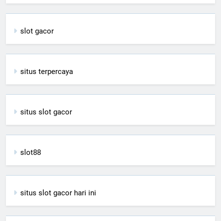
slot gacor
situs terpercaya
situs slot gacor
slot88
situs slot gacor hari ini