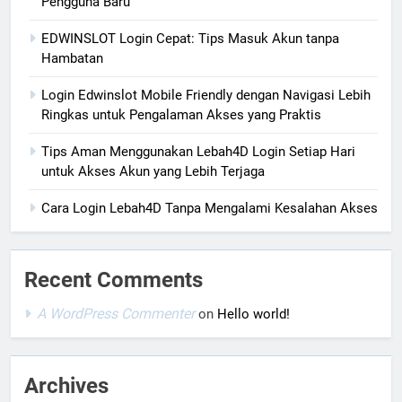
Pengguna Baru
EDWINSLOT Login Cepat: Tips Masuk Akun tanpa
Hambatan
Login Edwinslot Mobile Friendly dengan Navigasi Lebih
Ringkas untuk Pengalaman Akses yang Praktis
Tips Aman Menggunakan Lebah4D Login Setiap Hari
untuk Akses Akun yang Lebih Terjaga
Cara Login Lebah4D Tanpa Mengalami Kesalahan Akses
Recent Comments
A WordPress Commenter
on
Hello world!
Archives