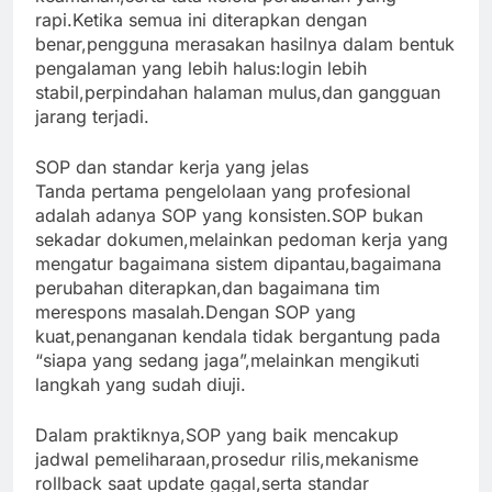
rapi.Ketika semua ini diterapkan dengan
benar,pengguna merasakan hasilnya dalam bentuk
pengalaman yang lebih halus:login lebih
stabil,perpindahan halaman mulus,dan gangguan
jarang terjadi.
SOP dan standar kerja yang jelas
Tanda pertama pengelolaan yang profesional
adalah adanya SOP yang konsisten.SOP bukan
sekadar dokumen,melainkan pedoman kerja yang
mengatur bagaimana sistem dipantau,bagaimana
perubahan diterapkan,dan bagaimana tim
merespons masalah.Dengan SOP yang
kuat,penanganan kendala tidak bergantung pada
“siapa yang sedang jaga”,melainkan mengikuti
langkah yang sudah diuji.
Dalam praktiknya,SOP yang baik mencakup
jadwal pemeliharaan,prosedur rilis,mekanisme
rollback saat update gagal,serta standar