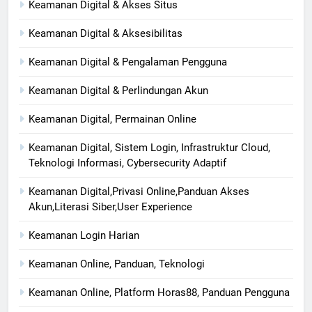
Keamanan Digital & Akses Situs
Keamanan Digital & Aksesibilitas
Keamanan Digital & Pengalaman Pengguna
Keamanan Digital & Perlindungan Akun
Keamanan Digital, Permainan Online
Keamanan Digital, Sistem Login, Infrastruktur Cloud,
Teknologi Informasi, Cybersecurity Adaptif
Keamanan Digital,Privasi Online,Panduan Akses
Akun,Literasi Siber,User Experience
Keamanan Login Harian
Keamanan Online, Panduan, Teknologi
Keamanan Online, Platform Horas88, Panduan Pengguna