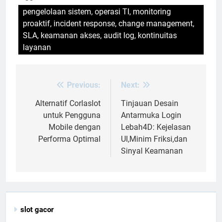
pengelolaan sistem, operasi TI, monitoring
proaktif, incident response, change management,
SLA, keamanan akses, audit log, kontinuitas
layanan
Previous:
Next:
Post
navigation
Alternatif Corlaslot
Tinjauan Desain
untuk Pengguna
Antarmuka Login
Mobile dengan
Lebah4D: Kejelasan
Performa Optimal
UI,Minim Friksi,dan
Sinyal Keamanan
slot gacor