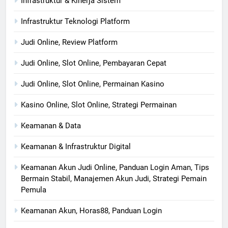
Infrastruktur & Kinerja Sistem
Infrastruktur Teknologi Platform
Judi Online, Review Platform
Judi Online, Slot Online, Pembayaran Cepat
Judi Online, Slot Online, Permainan Kasino
Kasino Online, Slot Online, Strategi Permainan
Keamanan & Data
Keamanan & Infrastruktur Digital
Keamanan Akun Judi Online, Panduan Login Aman, Tips
Bermain Stabil, Manajemen Akun Judi, Strategi Pemain
Pemula
Keamanan Akun, Horas88, Panduan Login