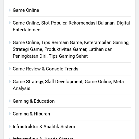
Game Online
Game Online, Slot Populer, Rekomendasi Bulanan, Digital
Entertainment
Game Online, Tips Bermain Game, Keterampilan Gaming,
Strategi Game, Produktivitas Gamer, Latihan dan
Peningkatan Diri, Tips Gaming Sehat
Game Review & Console Trends
Game Strategy, Skill Development, Game Online, Meta
Analysis
Gaming & Education
Gaming & Hiburan
Infrastruktur & Analitik Sistem