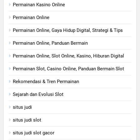
Permainan Kasino Online
Permainan Online
Permainan Online, Gaya Hidup Digital, Strategi & Tips
Permainan Online, Panduan Bermain
Permainan Online, Slot Online, Kasino, Hiburan Digital
Permainan Slot, Casino Online, Panduan Bermain Slot
Rekomendasi & Tren Permainan
Sejarah dan Evolusi Slot
situs judi
situs judi slot
situs judi slot gacor