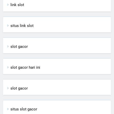
link slot
situs link slot
slot gacor
slot gacor hari ini
slot gacor
situs slot gacor