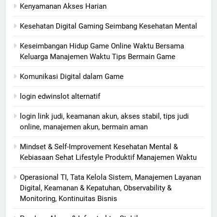
Kenyamanan Akses Harian
Kesehatan Digital Gaming Seimbang Kesehatan Mental
Keseimbangan Hidup Game Online Waktu Bersama
Keluarga Manajemen Waktu Tips Bermain Game
Komunikasi Digital dalam Game
login edwinslot alternatif
login link judi, keamanan akun, akses stabil, tips judi
online, manajemen akun, bermain aman
Mindset & Self-Improvement Kesehatan Mental &
Kebiasaan Sehat Lifestyle Produktif Manajemen Waktu
Operasional TI, Tata Kelola Sistem, Manajemen Layanan
Digital, Keamanan & Kepatuhan, Observability &
Monitoring, Kontinuitas Bisnis