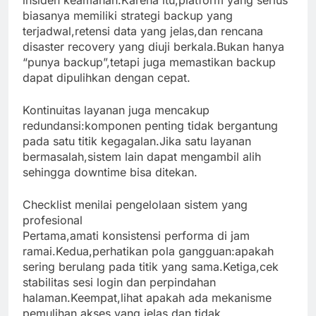
insiden keamanan.Karena itu,platform yang serius
biasanya memiliki strategi backup yang
terjadwal,retensi data yang jelas,dan rencana
disaster recovery yang diuji berkala.Bukan hanya
“punya backup”,tetapi juga memastikan backup
dapat dipulihkan dengan cepat.
Kontinuitas layanan juga mencakup
redundansi:komponen penting tidak bergantung
pada satu titik kegagalan.Jika satu layanan
bermasalah,sistem lain dapat mengambil alih
sehingga downtime bisa ditekan.
Checklist menilai pengelolaan sistem yang
profesional
Pertama,amati konsistensi performa di jam
ramai.Kedua,perhatikan pola gangguan:apakah
sering berulang pada titik yang sama.Ketiga,cek
stabilitas sesi login dan perpindahan
halaman.Keempat,lihat apakah ada mekanisme
pemulihan akses yang jelas dan tidak