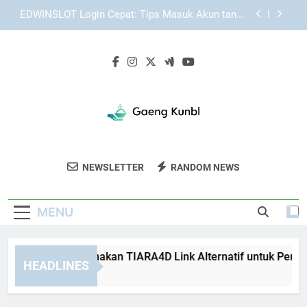
Skip
Login Edwinslot Mobile Friendly dengan Navigasi
to
Lebih Ringkas untuk Pengalaman Akses yang
Praktis
content
Tips Aman Menggunakan Lebah4D Login Setiap
Hari untuk Akses Akun yang Lebih Terjaga
Panduan Menggunakan TIARA4D Link Alternatif
untuk Pengguna Baru
EDWINSLOT Login Cepat: Tips Masuk Akun tanpa
Hambatan
Login Edwinslot Mobile Friendly dengan Navigasi
Lebih Ringkas untuk Pengalaman Akses yang
Gaeng Kunbl
Praktis
Nikmati Hidangan Khas Thailand Dari
Tips Aman Menggunakan Lebah4D Login Setiap
NEWSLETTER
RANDOM NEWS
Hari untuk Akses Akun yang Lebih Terjaga
Gaeng Kunbl, Restoran Dengan Cita Rasa
Autentik.
MENU
nduan Menggunakan TIARA4D Link Alternatif untuk Pengguna
HEADLINES
eeks Ago