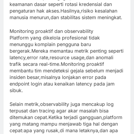
keamanan dasar seperti rotasi kredensial dan
pengaturan hak akses.Hasilnya,risiko kesalahan
manusia menurun,dan stabilitas sistem meningkat.
Monitoring proaktif dan observability
Platform yang dikelola profesional tidak
menunggu komplain pengguna baru
bergerak.Mereka memantau metrik penting seperti
latency,error rate,resource usage,dan anomali
trafik secara real-time.Monitoring proaktif
membantu tim mendeteksi gejala sebelum menjadi
insiden besar,misalnya lonjakan error pada
endpoint login atau kenaikan latency pada jam
sibuk.
Selain metrik,observability juga mencakup log
terpusat dan tracing agar akar masalah bisa
ditemukan cepat.Ketika terjadi gangguan,platform
yang matang mampu menjawab tiga hal dengan
cepat:apa yang rusak,di mana letaknya,dan apa