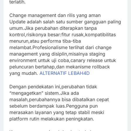
terlatih.
Change management dan rilis yang aman
Update adalah salah satu sumber gangguan paling
umum.Jika perubahan diterapkan tanpa
kontrol,risikonya besar:fitur rusak,kompatibilitas
menurun,atau performa tiba-tiba
melambat.Profesionalisme terlihat dari change
management yang disiplin,misalnya staging
environment untuk uji coba,canary release untuk
peluncuran bertahap,dan mekanisme rollback
yang mudah.
ALTERNATIF LEBAH4D
Dengan pendekatan ini,perubahan tidak
“mengagetkan” sistem.Jika ada
masalah,perubahannya bisa dibatalkan cepat
sebelum berdampak luas.Pengguna pun
merasakan layanan yang tetap stabil meski
platform rutin melakukan peningkatan.