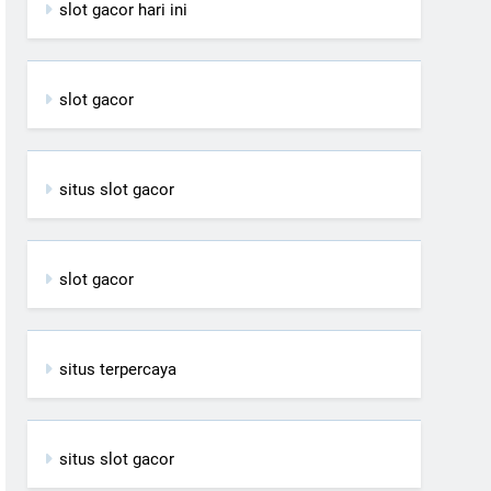
slot gacor hari ini
slot gacor
situs slot gacor
slot gacor
situs terpercaya
situs slot gacor