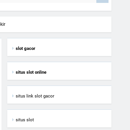
kir
slot gacor
situs slot online
situs link slot gacor
situs slot