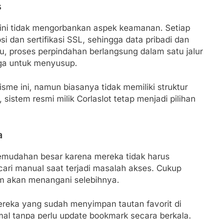
s
 ini tidak mengorbankan aspek keamanan. Setiap
i dan sertifikasi SSL, sehingga data pribadi dan
itu, proses perpindahan berlangsung dalam satu jalur
iga untuk menyusup.
me ini, namun biasanya tidak memiliki struktur
, sistem resmi milik Corlaslot tetap menjadi pilihan
a
kemudahan besar karena mereka tidak harus
ari manual saat terjadi masalah akses. Cukup
em akan menangani selebihnya.
reka yang sudah menyimpan tautan favorit di
imal tanpa perlu update bookmark secara berkala.