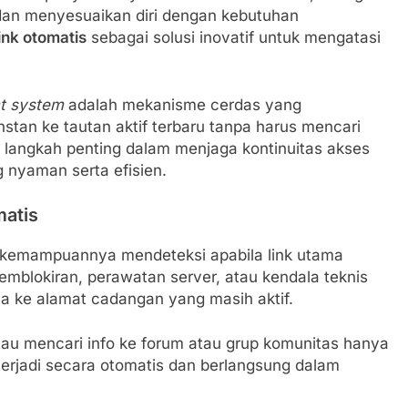
dan menyesuaikan diri dengan kebutuhan
ink otomatis
sebagai solusi inovatif untuk mengatasi
ct system
adalah mekanisme cerdas yang
tan ke tautan aktif terbaru tanpa harus mencari
di langkah penting dalam menjaga kontinuitas akses
nyaman serta efisien.
matis
ah kemampuannya mendeteksi apabila link utama
blokiran, perawatan server, atau kendala teknis
 ke alamat cadangan yang masih aktif.
tau mencari info ke forum atau grup komunitas hanya
terjadi secara otomatis dan berlangsung dalam