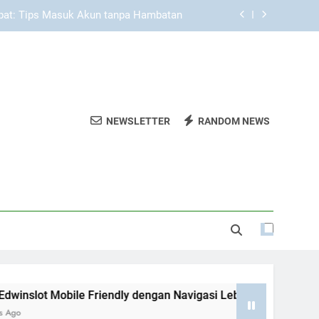
at: Tips Masuk Akun tanpa Hambatan
s untuk Pengalaman Akses yang Praktis
 untuk Akses Akun yang Lebih Terjaga
 Link Alternatif untuk Pengguna Baru
NEWSLETTER
RANDOM NEWS
at: Tips Masuk Akun tanpa Hambatan
s untuk Pengalaman Akses yang Praktis
 Rasa Autentik.
 untuk Akses Akun yang Lebih Terjaga
obile Friendly dengan Navigasi Lebih Ringkas untuk Pengalam