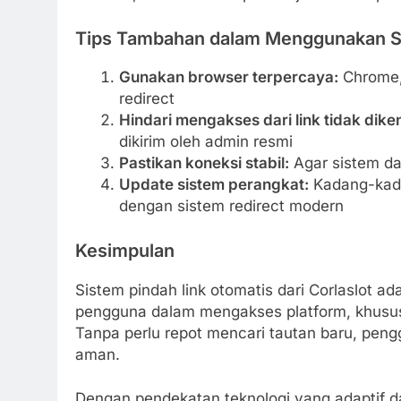
Tips Tambahan dalam Menggunakan Si
Gunakan browser terpercaya:
Chrome, 
redirect
Hindari mengakses dari link tidak diken
dikirim oleh admin resmi
Pastikan koneksi stabil:
Agar sistem da
Update sistem perangkat:
Kadang-kada
dengan sistem redirect modern
Kesimpulan
Sistem pindah link otomatis dari Corlaslot 
pengguna dalam mengakses platform, khususn
Tanpa perlu repot mencari tautan baru, pengg
aman.
Dengan pendekatan teknologi yang adaptif d