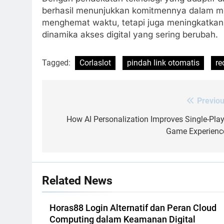
berhasil menunjukkan komitmennya dalam mem
menghemat waktu, tetapi juga meningkatka
dinamika akses digital yang sering berubah.
Tagged:
Corlaslot
pindah link otomatis
re
Previou
Post
navigation
How AI Personalization Improves Single-Play
Game Experienc
Related News
Horas88 Login Alternatif dan Peran Cloud
Computing dalam Keamanan Digital