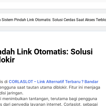
n Sistem Pindah Link Otomatis: Solusi Cerdas Saat Akses Terblo
ndah Link Otomatis: Solusi
okir
is di
CORLASLOT – Link Alternatif Terbaru ? Bandar
guna saat tautan utama diblokir. Fitur ini menjaga
isi jaringan.
ali menimbulkan tantangan, terutama bagi pengguna
ari penyedia layanan internet. Corlaslot, sebagai