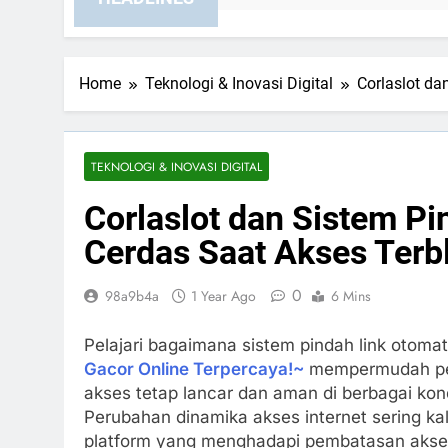
Home
Teknologi & Inovasi Digital
Corlaslot da
TEKNOLOGI & INOVASI DIGITAL
Corlaslot dan Sistem Pi
Cerdas Saat Akses Terbl
0
98a9b4a
1 Year Ago
6 Mins
Pelajari bagaimana sistem pindah link otomat
Gacor Online Terpercaya!~
mempermudah peng
akses tetap lancar dan aman di berbagai kond
Perubahan dinamika akses internet sering k
platform yang menghadapi pembatasan akses d