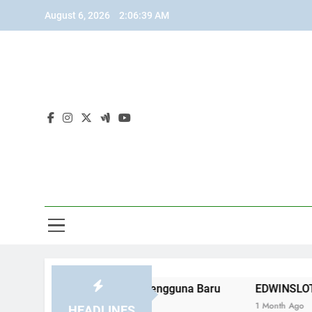
Skip
August 6, 2026
2:06:40 AM
to
content
Gae
Nikmati Hi
lternatif untuk Pengguna Baru
EDWINSLOT Login Cepat
1 Month Ago
HEADLINES