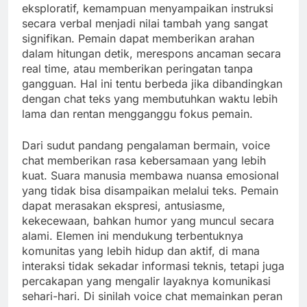
eksploratif, kemampuan menyampaikan instruksi
secara verbal menjadi nilai tambah yang sangat
signifikan. Pemain dapat memberikan arahan
dalam hitungan detik, merespons ancaman secara
real time, atau memberikan peringatan tanpa
gangguan. Hal ini tentu berbeda jika dibandingkan
dengan chat teks yang membutuhkan waktu lebih
lama dan rentan mengganggu fokus pemain.
Dari sudut pandang pengalaman bermain, voice
chat memberikan rasa kebersamaan yang lebih
kuat. Suara manusia membawa nuansa emosional
yang tidak bisa disampaikan melalui teks. Pemain
dapat merasakan ekspresi, antusiasme,
kekecewaan, bahkan humor yang muncul secara
alami. Elemen ini mendukung terbentuknya
komunitas yang lebih hidup dan aktif, di mana
interaksi tidak sekadar informasi teknis, tetapi juga
percakapan yang mengalir layaknya komunikasi
sehari-hari. Di sinilah voice chat memainkan peran