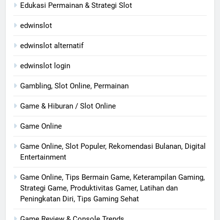
Edukasi Permainan & Strategi Slot
edwinslot
edwinslot alternatif
edwinslot login
Gambling, Slot Online, Permainan
Game & Hiburan / Slot Online
Game Online
Game Online, Slot Populer, Rekomendasi Bulanan, Digital
Entertainment
Game Online, Tips Bermain Game, Keterampilan Gaming,
Strategi Game, Produktivitas Gamer, Latihan dan
Peningkatan Diri, Tips Gaming Sehat
Game Review & Console Trends