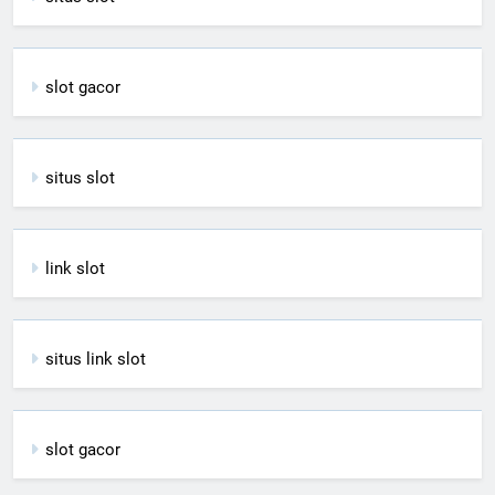
slot gacor
situs slot
link slot
situs link slot
slot gacor