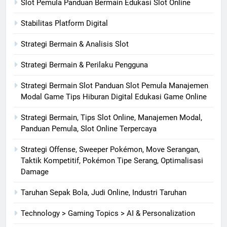
Slot Pemula Panduan Bermain Edukasi Slot Online
Stabilitas Platform Digital
Strategi Bermain & Analisis Slot
Strategi Bermain & Perilaku Pengguna
Strategi Bermain Slot Panduan Slot Pemula Manajemen
Modal Game Tips Hiburan Digital Edukasi Game Online
Strategi Bermain, Tips Slot Online, Manajemen Modal,
Panduan Pemula, Slot Online Terpercaya
Strategi Offense, Sweeper Pokémon, Move Serangan,
Taktik Kompetitif, Pokémon Tipe Serang, Optimalisasi
Damage
Taruhan Sepak Bola, Judi Online, Industri Taruhan
Technology > Gaming Topics > AI & Personalization