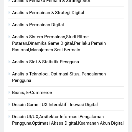
Analisis Perilaku Pemain & Strategi Slot
Analisis Permainan & Strategi Digital
Analisis Permainan Digital
Analisis Sistem Permainan,Studi Ritme
Putaran,Dinamika Game Digital,Perilaku Pemain
Rasional,Manajemen Sesi Bermain
Analisis Slot & Statistik Pengguna
Analisis Teknologi, Optimasi Situs, Pengalaman
Pengguna
Bisnis, E-Commerce
Desain Game | UX Interaktif | Inovasi Digital
Desain UI/UX,Arsitektur Informasi,Pengalaman
Pengguna,Optimasi Akses Digital,Keamanan Akun Digital