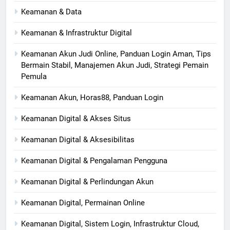
Keamanan & Data
Keamanan & Infrastruktur Digital
Keamanan Akun Judi Online, Panduan Login Aman, Tips
Bermain Stabil, Manajemen Akun Judi, Strategi Pemain
Pemula
Keamanan Akun, Horas88, Panduan Login
Keamanan Digital & Akses Situs
Keamanan Digital & Aksesibilitas
Keamanan Digital & Pengalaman Pengguna
Keamanan Digital & Perlindungan Akun
Keamanan Digital, Permainan Online
Keamanan Digital, Sistem Login, Infrastruktur Cloud,