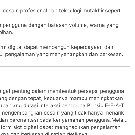
desain profesional dan teknologi mutakhir seperti
pengguna dengan batasan volume, warna yang
bihan.
tform digital dapat membangun kepercayaan dan
lalui pengalaman yang menyenangkan dan berkesan.
sangat penting dalam membentuk persepsi pengguna
ancang dengan tepat, keduanya mampu meningkatkan
panjang durasi interaksi pengguna.Prinsip E-E-A-T
k mengembangkan desain yang tidak hanya menarik
a dan berorientasi pada kenyamanan pengguna.Melalui
atform slot digital dapat menghadirkan pengalaman
akna dan berkesan di setiap detiknya.