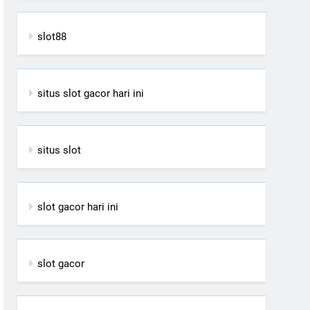
slot88
situs slot gacor hari ini
situs slot
slot gacor hari ini
slot gacor