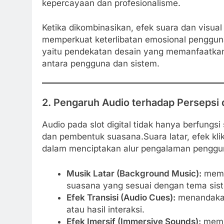
kepercayaan dan profesionalisme.
Ketika dikombinasikan, efek suara dan visu
memperkuat keterlibatan emosional pengguna.
yaitu pendekatan desain yang memanfaatka
antara pengguna dan sistem.
2. Pengaruh Audio terhadap Persepsi
Audio pada slot digital tidak hanya berfungs
dan pembentuk suasana.Suara latar, efek kl
dalam menciptakan alur pengalaman penggu
Musik Latar (Background Music):
memb
suasana yang sesuai dengan tema sis
Efek Transisi (Audio Cues):
menandakan 
atau hasil interaksi.
Efek Imersif (Immersive Sounds):
membe