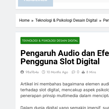
Home
Teknologi & Psikologi Desain Digital
Pen
TEKNOLOGI & PSIKOLOGI DESAIN DIGITAL
Pengaruh Audio dan Efe
Pengguna Slot Digital
0
98a9b4a
10 Months Ago
8 Mins
Artikel ini membahas bagaimana elemen aud
terhadap slot digital, mencakup aspek psiko
penerapan prinsip multimedia dalam mencipta
Dalam dunia digital yang semakin imersif, su