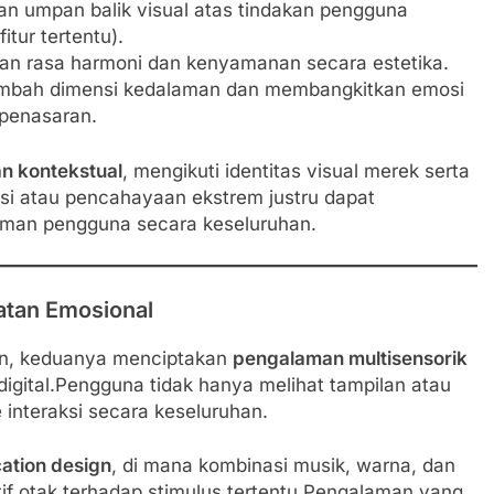
 umpan balik visual atas tindakan pengguna
tur tertentu).
n rasa harmoni dan kenyamanan secara estetika.
bah dimensi kedalaman dan membangkitkan emosi
 penasaran.
an kontekstual
, mengikuti identitas visual merek serta
asi atau pencahayaan ekstrem justru dapat
man pengguna secara keseluruhan.
batan Emosional
ron, keduanya menciptakan
pengalaman multisensorik
digital.Pengguna tidak hanya melihat tampilan atau
 interaksi secara keseluruhan.
ation design
, di mana kombinasi musik, warna, dan
f otak terhadap stimulus tertentu.Pengalaman yang