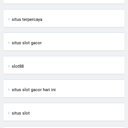
situs terpercaya
situs slot gacor
slot88
situs slot gacor hari ini
situs slot