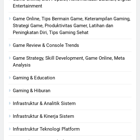
Entertainment
Game Online, Tips Bermain Game, Keterampilan Gaming,
Strategi Game, Produktivitas Gamer, Latihan dan
Peningkatan Diri, Tips Gaming Sehat
Game Review & Console Trends
Game Strategy, Skill Development, Game Online, Meta
Analysis
Gaming & Education
Gaming & Hiburan
Infrastruktur & Analitik Sistem
Infrastruktur & Kinerja Sistem
Infrastruktur Teknologi Platform