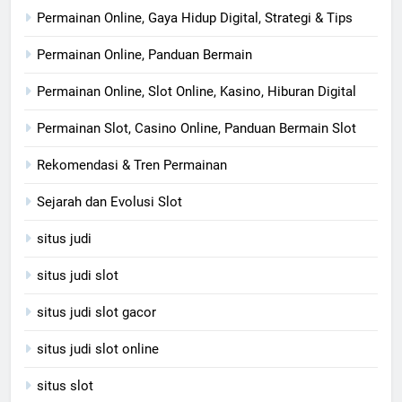
Permainan Online, Gaya Hidup Digital, Strategi & Tips
Permainan Online, Panduan Bermain
Permainan Online, Slot Online, Kasino, Hiburan Digital
Permainan Slot, Casino Online, Panduan Bermain Slot
Rekomendasi & Tren Permainan
Sejarah dan Evolusi Slot
situs judi
situs judi slot
situs judi slot gacor
situs judi slot online
situs slot