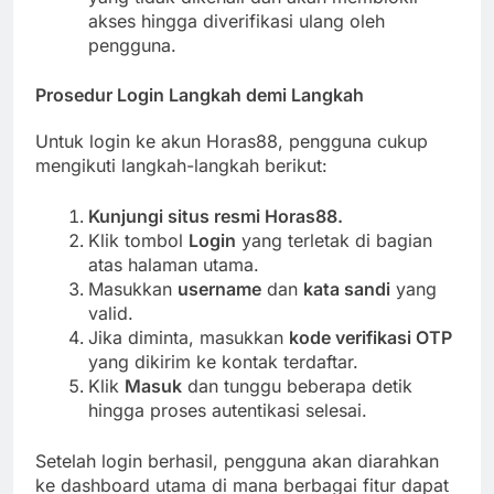
akses hingga diverifikasi ulang oleh
pengguna.
Prosedur Login Langkah demi Langkah
Untuk login ke akun Horas88, pengguna cukup
mengikuti langkah-langkah berikut:
Kunjungi situs resmi Horas88.
Klik tombol
Login
yang terletak di bagian
atas halaman utama.
Masukkan
username
dan
kata sandi
yang
valid.
Jika diminta, masukkan
kode verifikasi OTP
yang dikirim ke kontak terdaftar.
Klik
Masuk
dan tunggu beberapa detik
hingga proses autentikasi selesai.
Setelah login berhasil, pengguna akan diarahkan
ke dashboard utama di mana berbagai fitur dapat