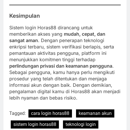
Kesimpulan
Sistem login Horas88 dirancang untuk
memberikan akses yang
mudah, cepat, dan
sangat aman
. Dengan penerapan teknologi
enkripsi terbaru, sistem verifikasi berlapis, serta
pemantauan aktivitas pengguna, platform ini
menunjukkan komitmen tinggi terhadap
perlindungan privasi dan keamanan pengguna
.
Sebagai pengguna, kamu hanya perlu mengikuti
prosedur yang telah ditentukan dan menjaga
informasi akun dengan baik. Dengan demikian,
pengalaman digital kamu di Horas88 akan menjadi
lebih nyaman dan bebas risiko.
Tagged:
cara login horas88
keamanan akun
sistem login horas88
teknologi login