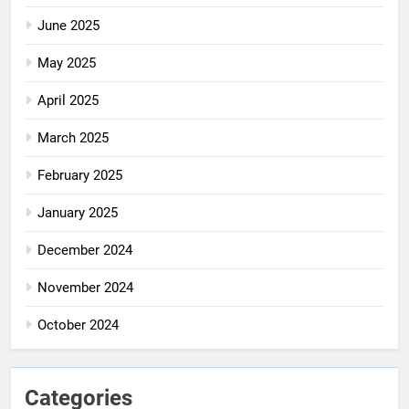
June 2025
May 2025
April 2025
March 2025
February 2025
January 2025
December 2024
November 2024
October 2024
Categories