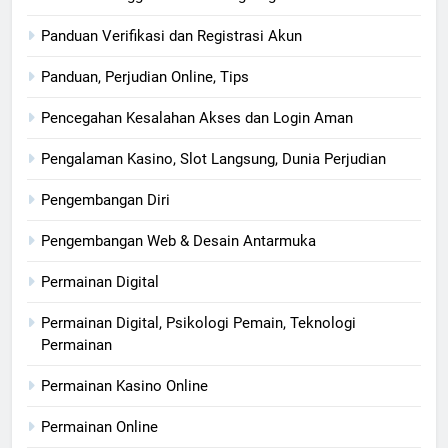
Panduan Verifikasi dan Registrasi Akun
Panduan, Perjudian Online, Tips
Pencegahan Kesalahan Akses dan Login Aman
Pengalaman Kasino, Slot Langsung, Dunia Perjudian
Pengembangan Diri
Pengembangan Web & Desain Antarmuka
Permainan Digital
Permainan Digital, Psikologi Pemain, Teknologi
Permainan
Permainan Kasino Online
Permainan Online