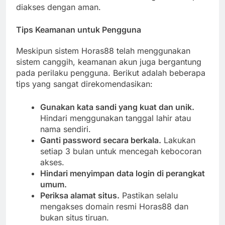
diakses dengan aman.
Tips Keamanan untuk Pengguna
Meskipun sistem Horas88 telah menggunakan
sistem canggih, keamanan akun juga bergantung
pada perilaku pengguna. Berikut adalah beberapa
tips yang sangat direkomendasikan:
Gunakan kata sandi yang kuat dan unik.
Hindari menggunakan tanggal lahir atau
nama sendiri.
Ganti password secara berkala.
Lakukan
setiap 3 bulan untuk mencegah kebocoran
akses.
Hindari menyimpan data login di perangkat
umum.
Periksa alamat situs.
Pastikan selalu
mengakses domain resmi Horas88 dan
bukan situs tiruan.