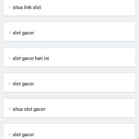
situs link slot
slot gacor
slot gacor hari ini
slot gacor
situs slot gacor
slot gacor