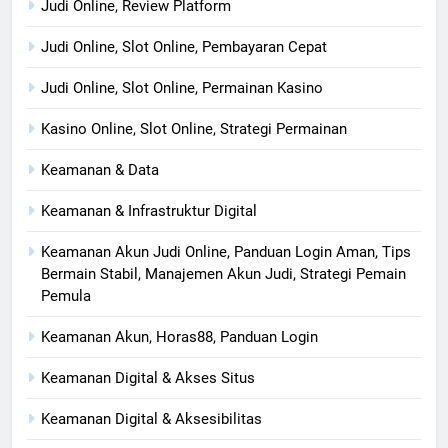
Judi Online, Review Platform
Judi Online, Slot Online, Pembayaran Cepat
Judi Online, Slot Online, Permainan Kasino
Kasino Online, Slot Online, Strategi Permainan
Keamanan & Data
Keamanan & Infrastruktur Digital
Keamanan Akun Judi Online, Panduan Login Aman, Tips
Bermain Stabil, Manajemen Akun Judi, Strategi Pemain
Pemula
Keamanan Akun, Horas88, Panduan Login
Keamanan Digital & Akses Situs
Keamanan Digital & Aksesibilitas