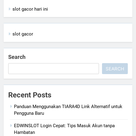
slot gacor hari ini
slot gacor
Search
SEARCH
Recent Posts
Panduan Menggunakan TIARA4D Link Alternatif untuk
Pengguna Baru
EDWINSLOT Login Cepat: Tips Masuk Akun tanpa
Hambatan