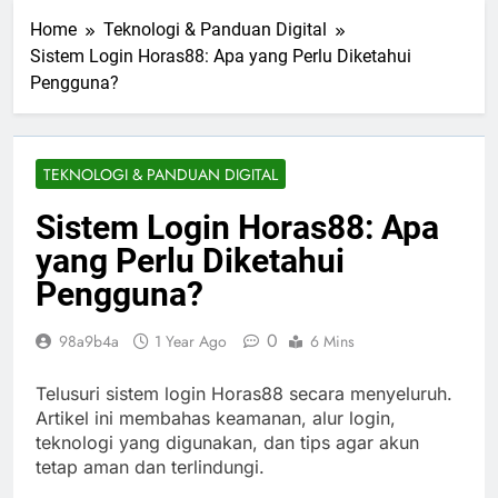
Home
Teknologi & Panduan Digital
Sistem Login Horas88: Apa yang Perlu Diketahui
Pengguna?
TEKNOLOGI & PANDUAN DIGITAL
Sistem Login Horas88: Apa
yang Perlu Diketahui
Pengguna?
0
98a9b4a
1 Year Ago
6 Mins
Telusuri sistem login Horas88 secara menyeluruh.
Artikel ini membahas keamanan, alur login,
teknologi yang digunakan, dan tips agar akun
tetap aman dan terlindungi.